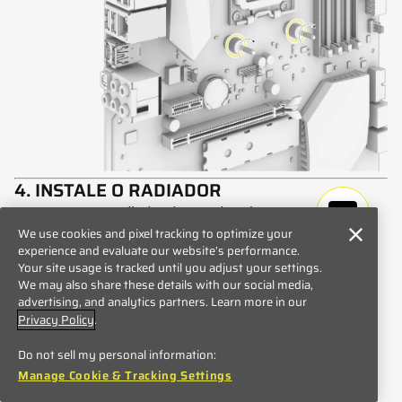
4. INSTALE O RADIADOR
Monte o radiador dentro da caixa com os
parafusos curtos (
K
) e as anilhas (
L
), conforme
We use cookies and pixel tracking to optimize your
experience and evaluate our website’s performance.
mostrado.
Your site usage is tracked until you adjust your settings.
We may also share these details with our social media,
advertising, and analytics partners. Learn more in our
Privacy Policy
.
Do not sell my personal information:
Manage Cookie & Tracking Settings