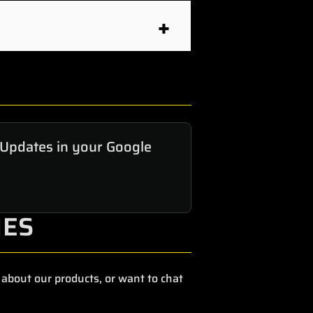
ete (7) ventoinhas QX RGB
esactive os Murais clicando
dos. Certifique-se de que
efeito estroboscópico Time
 Updates in your Google
r a 2000 RPM.
IES
about our products, or want to chat