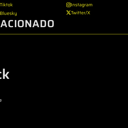
Tiktok
Instagram
Twitter/X
Bluesky
LACIONADO
ck
e
e