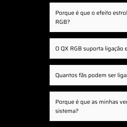
Porque é que o efeito est
RGB?
O QX RGB suporta ligação 
O hub de sistema iCUE LINK
desligue o seu PC antes de
Quantos fãs podem ser liga
Até sete (7) ventoinhas QX
canal no Hub de Sistema.
Porque é que as minhas ve
sistema?
O System Hub pode ter dete