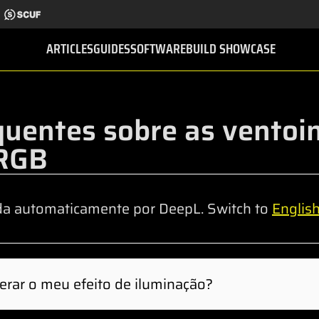
ARTICLES
GUIDES
SOFTWARE
BUILD SHOWCASE
quentes sobre as vento
 RGB
da automaticamente por DeepL. Switch to
Englis
erar o meu efeito de iluminação?