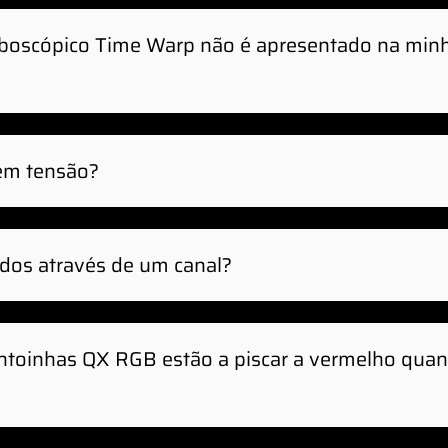
roboscópico Time Warp não é apresentado na min
em tensão?
 e as ventoinhas QX RGB não suportam ligação e
 ligar novas ventoinhas QX RGB.
dos através de um canal?
 RGB podem ser encadeadas e ligadas simultanea
ntoinhas QX RGB estão a piscar a vermelho quan
ctado mais de sete (7) ventoinhas QX RGB ou di