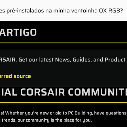
ue o seu sistema e certifique-se de que apenas s
es pré-instalados na minha ventoinha QX RGB?
edi-lo de selecionar um efeito de iluminação. D
stão ligados a um canal.
lizado no ecrã inicial ou na página QX RGB.
talados nas ventoinhas QX RGB podem ser removi
ARTIGO
tura.
elocidade da ventoinha é superior a 2000 RPM. O 
RSAIR. Get our latest News, Guides, and Product
 velocidade da ventoinha do QX RGB for superio
rred source
CIAL CORSAIR COMMUNIT
s! Whether you're new or old to PC Building, have questions 
 trends, our community is the place for you.