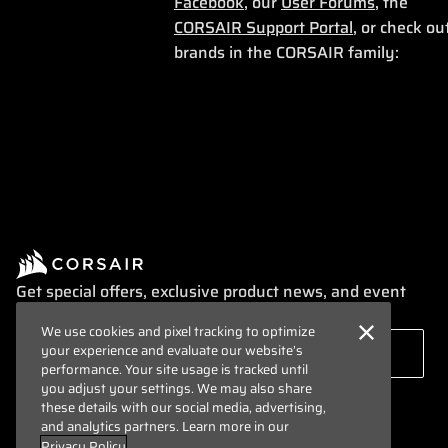
Facebook
, our
User Forums
, the
CORSAIR Support Portal
, or check ou
brands in the CORSAIR family:
Get special offers, exclusive product news, and event
info straight to your inbox.
We use cookies and pixel tracking to optimize
your experience and evaluate our website’s
performance. Your site usage is tracked until
you adjust your settings. We may also share
these details with our social media, advertising,
and analytics partners. Learn more in our
Privacy Policy
.