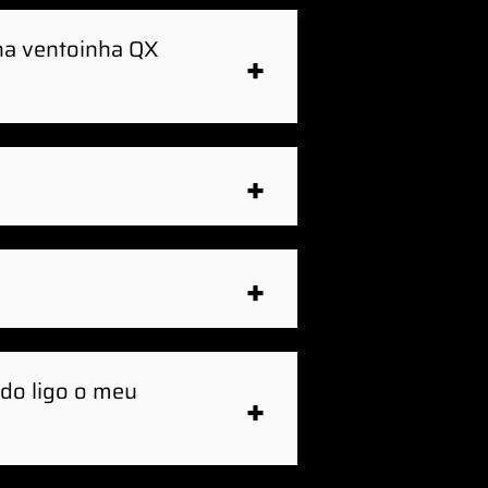
ha ventoinha QX
m tensão. Por favor,
mente através de um (1)
do ligo o meu
spositivos iCUE LINK