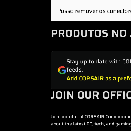
ligados a um canal. Deslig
Posso remover os conector
Os murais podem estar a imp
ou dispositivos iCUE LINK e
no Indicador de Murais loca
Sim, os conectores pré-ins
PRODUTOS NO 
os guarda para utilização fu
Por favor, verifique se a v
Stay up to date with CO
Warp será desativado se a
feeds.
Add CORSAIR as a prefe
JOIN OUR OFFI
Join our official CORSAIR Communitie
about the latest PC, tech, and gaming