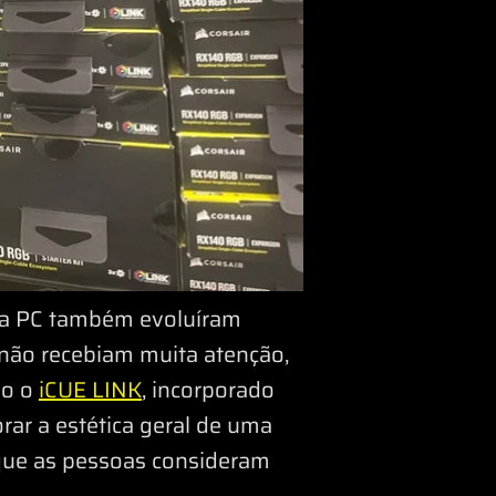
ara PC também evoluíram
não recebiam muita atenção,
mo o
iCUE LINK
, incorporado
ar a estética geral de uma
 que as pessoas consideram