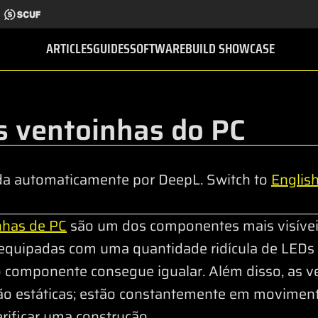
ARTICLES
GUIDES
SOFTWARE
BUILD SHOWCASE
s ventoinhas do PC
da automaticamente por DeepL. Switch to
Englis
nhas de PC
são um dos componentes mais visívei
equipadas com uma quantidade ridícula de LEDs
 componente consegue igualar. Além disso, as 
ão estáticas; estão constantemente em movimen
rificar uma construção.