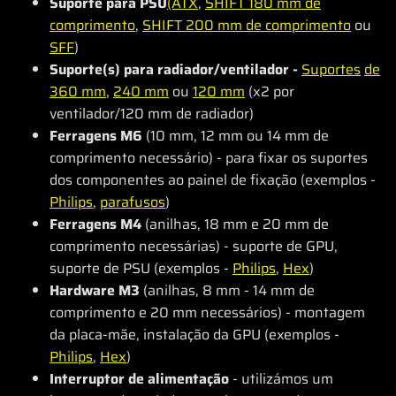
Suporte para PSU
(ATX
,
SHIFT 180 mm de
comprimento
,
SHIFT 200 mm de comprimento
ou
SFF
)
Suporte(s) para radiador/ventilador -
Suportes
de
360 mm
,
240 mm
ou
120 mm
(x2 por
ventilador/120 mm de radiador)
Ferragens M6
(10 mm, 12 mm ou 14 mm de
comprimento necessário) - para fixar os suportes
dos componentes ao painel de fixação (exemplos -
Philips
,
parafusos
)
Ferragens M4
(anilhas, 18 mm e 20 mm de
comprimento necessárias) - suporte de GPU,
suporte de PSU (exemplos -
Philips
,
Hex
)
Hardware M3
(anilhas, 8 mm - 14 mm de
comprimento e 20 mm necessários) - montagem
da placa-mãe, instalação da GPU (exemplos -
Philips
,
Hex
)
Interruptor de alimentação
- utilizámos um