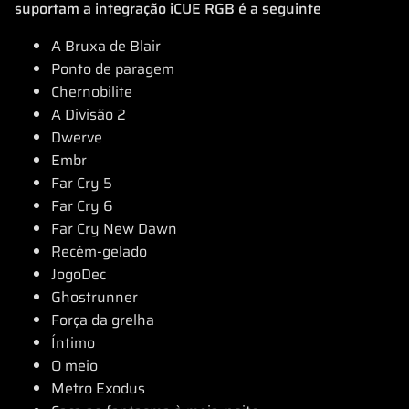
suportam a integração iCUE RGB é a seguinte
A Bruxa de Blair
Ponto de paragem
Chernobilite
A Divisão 2
Dwerve
Embr
Far Cry 5
Far Cry 6
Far Cry New Dawn
Recém-gelado
JogoDec
Ghostrunner
Força da grelha
Íntimo
O meio
Metro Exodus