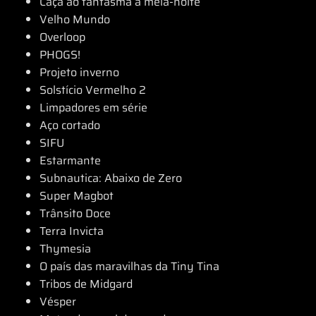
Caça ao fantasma à meia-noite
Velho Mundo
Overloop
PHOGS!
Projeto inverno
Solstício Vermelho 2
Limpadores em série
Aço cortado
SIFU
Estarmante
Subnautica: Abaixo de Zero
Super Magbot
Trânsito Doce
Terra Invicta
Thymesia
O país das maravilhas da Tiny Tina
Tribos de Midgard
Vésper