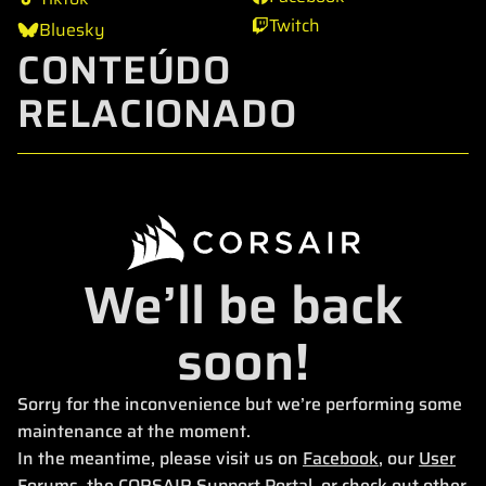
Twitch
Bluesky
CONTEÚDO
RELACIONADO
We’ll be back
soon!
Sorry for the inconvenience but we’re performing some
maintenance at the moment.
In the meantime, please visit us on
Facebook
, our
User
Forums
, the
CORSAIR Support Portal
, or check out other