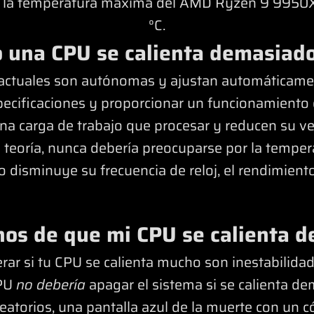
la temperatura máxima del AMD Ryzen 9 9950
°C.
 una CPU se calienta demasiad
 actuales son autónomas y ajustan automáticamen
ecificaciones y proporcionar un funcionamiento 
a carga de trabajo que procesar y reducen su vel
n teoría, nunca debería preocuparse por la tempe
 disminuye su frecuencia de reloj, el rendimiento
gnos de que mi CPU se calienta 
ar si tu CPU se calienta mucho son inestabilidad
CPU
no debería
apagar el sistema si se calienta d
eatorios, una pantalla azul de la muerte con un c