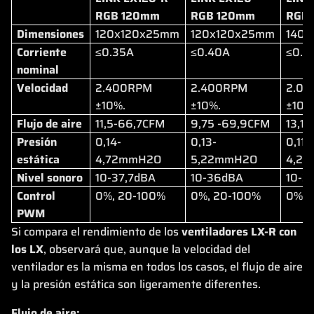
RGB 120mm
RGB 120mm
RGB
Dimensiones
120x120x25mm
120x120x25mm
140
Corriente
≤0.35A
≤0.40A
≤0.3
nominal
Velocidad
2.400RPM
2.400RPM
2.0
±10%.
±10%.
±10%
Flujo de aire
11,5-66,7CFM
9,75 -69,9CFM
13,1
Presión
0,14-
0,13-
0,11-
estática
4,72mmH2O
5,22mmH2O
4,2
Nivel sonoro
10-37,7dBA
10-36dBA
10-3
Control
0%, 20-100%
0%, 20-100%
0%, 
PWM
Si compara el rendimiento de los
ventiladores LX-R con
los LX
, observará que, aunque la velocidad del
ventilador es la misma en todos los casos, el flujo de aire
y la presión estática son ligeramente diferentes.
Flujo de aire: