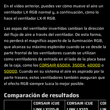
En el vídeo anterior, puedes ver cómo mueve el aire un
ventilador LX RGB normal y, a continuación, cómo lo
hace el ventilador LX-R RGB.
Las aspas del ventilador invertidas cambian la dirección
del flujo de aire a través del ventilador. De esta forma,
no perderá el magnífico aspecto de la iluminación RGB,
que alcanza su máximo esplendor cuando se ve desde la
parte frontal de los ventiladores cuando se utilizan
como ventiladores de entrada en el lado de la placa base
de la caja, como los
CORSAIR 6500X
,
3500X
,
4000D
o
5000D
. Cuando en su sistema el aire es aspirado por la
parte trasera, estos ventiladores también aseguran que
el efecto RGB siempre luzca lo mejor posible.
Comparación de resultados
CORSAIR iCUE
CORSAIR iCUE
CORS
LINK LX120-R
LINK LX120
LINK