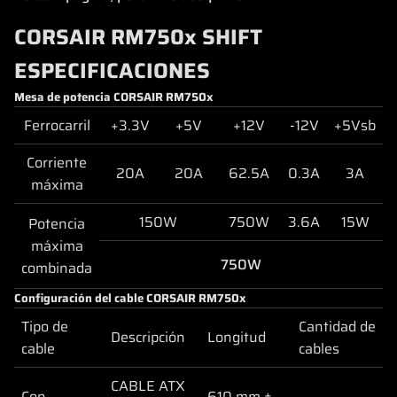
CORSAIR RM750x SHIFT
ESPECIFICACIONES
Mesa de potencia CORSAIR RM750x
Ferrocarril
+3.3V
+5V
+12V
-12V
+5Vsb
Corriente
20A
20A
62.5A
0.3A
3A
máxima
150W
750W
3.6A
15W
Potencia
máxima
750W
combinada
Configuración del cable CORSAIR RM750x
Tipo de
Cantidad de
Descripción
Longitud
cable
cables
CABLE ATX
Con
610 mm ±