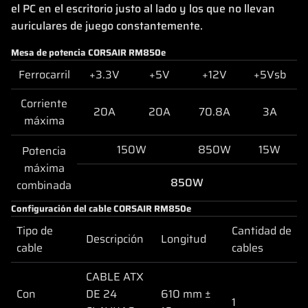
el PC en el escritorio justo al lado y los que no llevan
auriculares de juego constantemente.
Mesa de potencia CORSAIR RM850e
Ferrocarril
+3.3V
+5V
+12V
+5Vsb
Corriente
20A
20A
70.8A
3A
máxima
150W
850W
15W
Potencia
máxima
850W
combinada
Configuración del cable CORSAIR RM850e
Tipo de
Cantidad de
Descripción
Longitud
cable
cables
CABLE ATX
Con
DE 24
610 mm ±
1