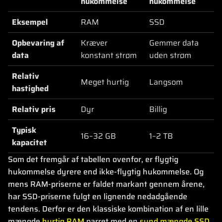
hukommelse
hukommelse
Eksempel
RAM
SSD
Opbevaring af
Kræver
Gemmer data
data
konstant strøm
uden strøm
Relativ
Meget hurtig
Langsom
hastighed
Relativ pris
Dyr
Billig
Typisk
16–32 GB
1–2 TB
kapacitet
Som det fremgår af tabellen ovenfor, er flygtig
hukommelse dyrere end ikke-flygtig hukommelse. Og
mens RAM-priserne er faldet markant gennem årene,
har SSD-priserne fulgt en lignende nedadgående
tendens. Derfor er den klassiske kombination af en lille
mængde
hurtig RAM
parret med en
sund mængde SSD