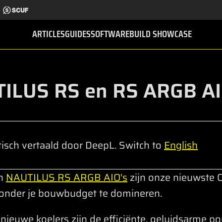
ARTICLES
GUIDES
SOFTWARE
BUILD SHOWCASE
LUS RS en RS ARGB AIO'
sch vertaald door DeepL. Switch to
English
n
NAUTILUS RS ARGB AIO's
zijn onze nieuwste C
zonder je bouwbudget te domineren.
nieuwe koelers zijn de efficiënte, geluidsarme p