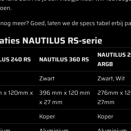
oen.
 je nog meer? Goed, laten we de specs tabel erbij p
caties NAUTILUS RS-serie
NAUTILUS 2
LUS 240 RS
NAUTILUS 360 RS
ARGB
Zwart
Zwart, Wit
 x 120mm x
396 mm x 120 mm
276mm x 1
x 27 mm
27mm
Koper
Koper
nium
Aluminium
Aluminium