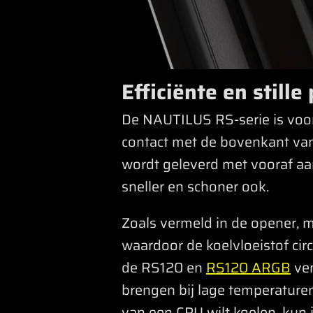
Efficiënte en still
De NAUTILUS RS-serie is voorz
contact met de bovenkant van
wordt geleverd met vooraf aa
sneller en schoner ook.
Zoals vermeld in de opener, 
waardoor de koelvloeistof circ
de RS120 en
RS120 ARGB
ven
brengen bij lage temperaturen
van een CPU wilt koelen, kun