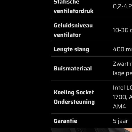
Statische
0,2-4,
ventilatordruk
Geluidsniveau
10-36
ventilator
Lengte slang
400 
Zwart 
Buismateriaal
lage p
Intel L
Koeling Socket
1700, 
Ondersteuning
AM4
Garantie
5 jaar