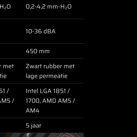
-H₂O
0,2-4,2 mm-H₂O
10-36 dBA
450 mm
r met
Zwart rubber met
tie
lage permeatie
51 /
Intel LGA 1851 /
AM5 /
1700, AMD AM5 /
AM4
5 jaar