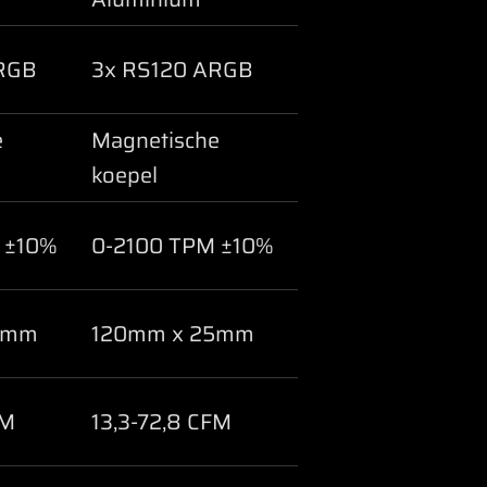
RGB
3x RS120 ARGB
e
Magnetische
koepel
 ±10%
0-2100 TPM ±10%
5mm
120mm x 25mm
FM
13,3-72,8 CFM