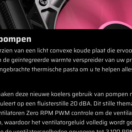
e pompen
ien van een licht convexe koude plaat die ervoo
 de geïntegreerde warmte verspreider van uw pr
ngebrachte thermische pasta om u te helpen alle
maken deze nieuwe koelers gebruik van pompen m
uleert op een fluisterstille 20 dBA. Dit stille th
tilatoren Zero RPM PWM controle om de ventilato
, waardoor het ventilatorgeluid volledig wordt ge
 je de ventilatorsnelheden opvoeren tot 2.100 