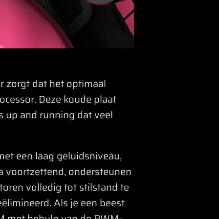
r zorgt dat het optimaal
ocessor. Deze koude plaat
s up and running dat veel
et een laag geluidsniveau,
ema voortzettend, ondersteunen
ren volledig tot stilstand te
ëlimineerd. Als je een beest
RPM met behulp van de PWM-