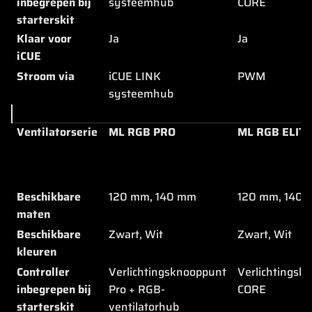
inbegrepen bij
systeemhub
CORE
starterskit
Klaar voor
Ja
Ja
iCUE
Stroom via
iCUE LINK
PWM
systeemhub
Ventilatorserie
ML RGB PRO
ML RGB ELIT
Beschikbare
120 mm, 140 mm
120 mm, 140
maten
Beschikbare
Zwart, Wit
Zwart, Wit
kleuren
Controller
Verlichtingsknooppunt
Verlichtingsk
inbegrepen bij
Pro + RGB-
CORE
starterskit
ventilatorhub