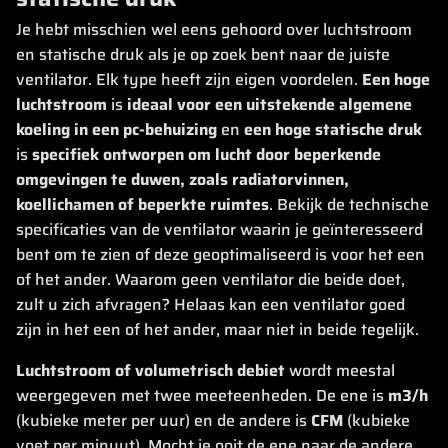
Je hebt misschien wel eens gehoord over luchtstroom
en statische druk als je op zoek bent naar de juiste
ventilator. Elk type heeft zijn eigen voordelen.
Een hoge
luchtstroom
is
ideaal voor een uitstekende algemene
koeling in een pc-behuizing
en
een hoge statische druk
is
specifiek ontworpen om lucht door beperkende
omgevingen te duwen, zoals radiatorvinnen,
koellichamen of beperkte ruimtes
. Bekijk de technische
specificaties van de ventilator waarin je geïnteresseerd
bent om te zien of deze geoptimaliseerd is voor het een
of het ander. Waarom geen ventilator die beide doet,
zult u zich afvragen? Helaas kan een ventilator goed
zijn in het een of het ander, maar niet in beide tegelijk.
Luchtstroom of volumetrisch debiet
wordt meestal
weergegeven met twee meeteenheden. De ene is
m3/h
(kubieke meter per uur) en de andere is
CFM
(kubieke
voet per minuut). Mocht je ooit de ene naar de andere