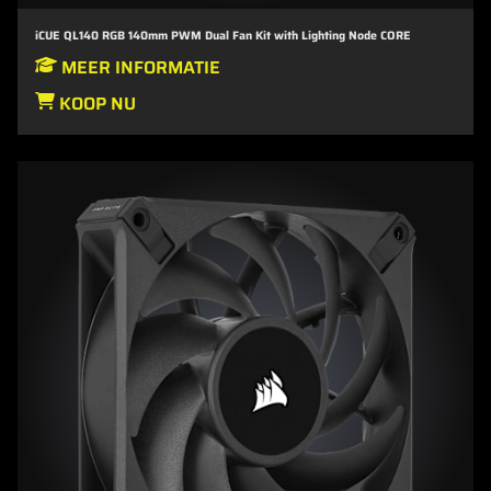
iCUE QL140 RGB 140mm PWM Dual Fan Kit with Lighting Node CORE
MEER INFORMATIE
KOOP NU