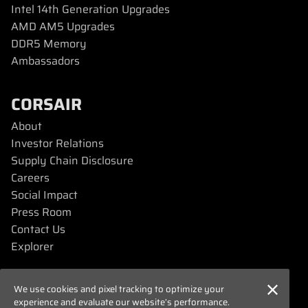
Intel 14th Generation Upgrades
AMD AM5 Upgrades
DDR5 Memory
Ambassadors
CORSAIR
About
Investor Relations
Supply Chain Disclosure
Careers
Social Impact
Press Room
Contact Us
Explorer
SUPPORT
We use cookies and pixel tracking to optimize your
experience and evaluate our website’s performance.