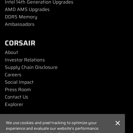
Intel 14th Generation Upgrades
AMD AM5 Upgrades
DDR5 Memory
Ambassadors
CORSAIR
About
Investor Relations
Supply Chain Disclosure
Careers
Social Impact
Press Room
Contact Us
Explorer
SUPPORT
We use cookies and pixel tracking to optimize your
experience and evaluate our website’s performance.
Downloads