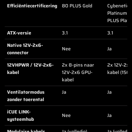
Efficiëntiecertificering
80 PLUS Gold
Cybenetics
Platinum &
PLUS Plat
ATX-versie
3.1
3.1
Native 12V-2x6-
Nee
Ja
connector
12VHPWR / 12V-2x6-
2x 8-pins naar
2x 12V-2x
kabel
12V-2x6 GPU-
kabel (150
kabel
Ventilatormodus
Ja
Ja
zonder toerental
iCUE LINK-
Nee
Ja
systeemhub
Modulaire kabels
Ja (volledig)
Ja (volledig