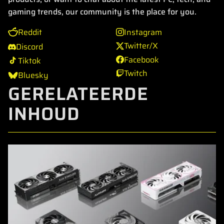
gaming trends, our community is the place for you.
Reddit
Instagram
Twitter/X
Discord
Facebook
Tiktok
Twitch
Bluesky
GERELATEERDE
INHOUD