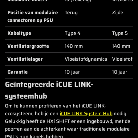
Positie van modulaire
Terug
Zijde
connectoren op PSU
Kabeltype
Type 4
Type 5
Ventilatorgrootte
140 mm
140 mm
Ventilatielager
Vloeistofdynamica
Vloeistofd
Garantie
10 jaar
10 jaar
Geïntegreerde iCUE LINK-
systeemhub
Om te kunnen profiteren van het iCUE LINK-
ecosysteem, heb je een
iCUE LINK System Hub
nodig.
Gelukkig heeft de HXi SHIFT er een ingebouwd, met de
poorten aan de achterkant waar traditionele modulaire
PSU's hun kabels hebben.