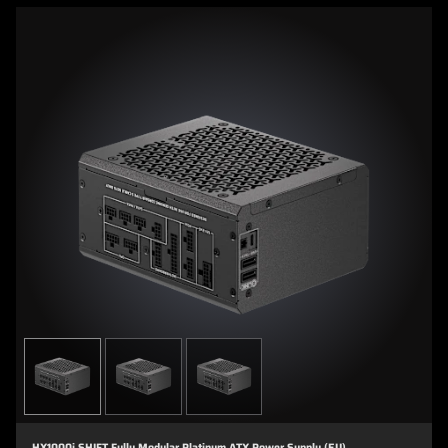
HX1000i SHIFT Fully Modular Platinum ATX Power Supply (EU)