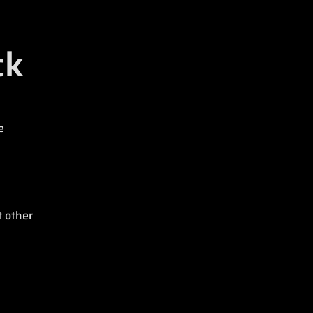
ck
e
e
t other