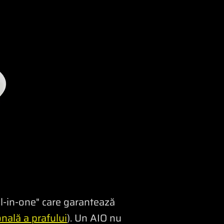
l-in-one" care garantează
nală a prafului
). Un AIO nu