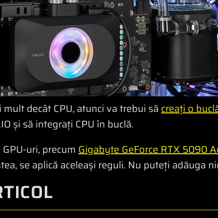
ai mult decât CPU, atunci va trebui să
creați o bucl
 și să integrați CPU în buclă.
le GPU-uri, precum
Gigabyte GeForce RTX 5090 A
tea, se aplică aceleași reguli. Nu puteți adăuga nim
RTICOL