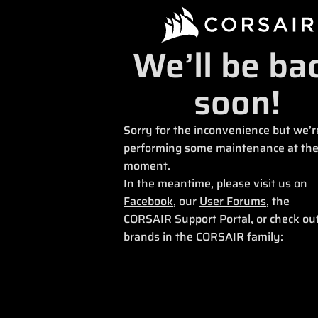
We’ll be ba
soon!
Sorry for the inconvenience but we’r
performing some maintenance at th
moment.
In the meantime, please visit us on
Facebook
, our
User Forums
, the
CORSAIR Support Portal
, or check ou
brands in the CORSAIR family: