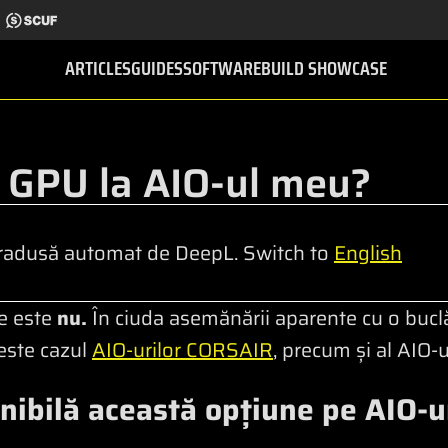
ARTICLES
GUIDES
SOFTWARE
BUILD SHOWCASE
 GPU la AIO-ul meu?
radusă automat de DeepL. Switch to
English
re este
nu.
În ciuda asemănării aparente cu o buclă
 este cazul
AIO-urilor CORSAIR
, precum și al AIO-u
nibilă această opțiune pe AIO-ur