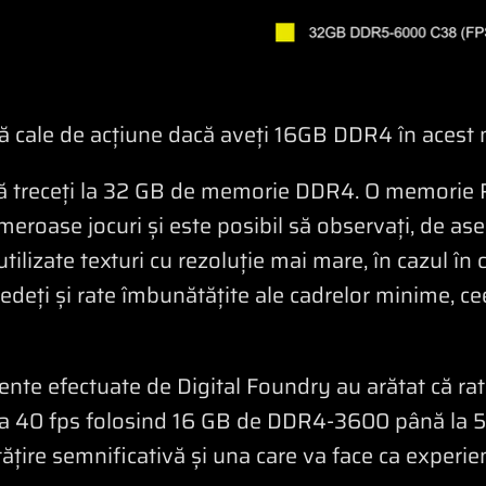
nă cale de acțiune dacă aveți 16GB DDR4 în aces
să treceți la 32 GB de memorie DDR4. O memorie
meroase jocuri și este posibil să observați, de as
tilizate texturi cu rezoluție mai mare, în cazul în c
vedeți și rate îmbunătățite ale cadrelor minime, ce
nte efectuate de Digital Foundry au arătat că ra
la 40 fps folosind 16 GB de DDR4-3600 până la 
țire semnificativă și una care va face ca experie