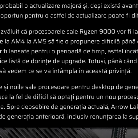
obabil o actualizare majoră și, deși există avanta
portun pentru o astfel de actualizare poate fi difi
luit că procesoarele sale Ryzen 9000 vor fi lan
de la AM4 la AM5 să fie o propunere dificilă până
r fi lansate pentru o perioadă de timp, astfel în
e listă de dorințe de upgrade. Totuși, până când no
să vedem ce se va întâmpla în această privință.
e și noile sale procesoare pentru desktop de gene
ace la fel de dificil să optați pentru un nou proces
re. Spre deosebire de generația actuală, Arrow Lak
de generația anterioară, inclusiv renunțarea la s