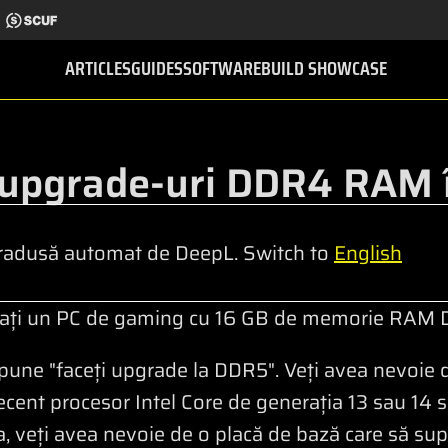
ARTICLES
GUIDES
SOFTWARE
BUILD SHOWCASE
 upgrade-uri DDR4 RAM 
radusă automat de DeepL. Switch to
English
zați un PC de gaming cu 16 GB de memorie RAM
 spune "faceți upgrade la DDR5". Veți avea nevoie
 recent procesor Intel Core de generația 13 sau 
veți avea nevoie de o placă de bază care să sup