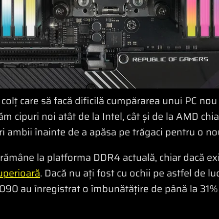
olț care să facă dificilă cumpărarea unui PC nou s
 cipuri noi atât de la Intel, cât și de la AMD chia
feri ambii înainte de a apăsa pe trăgaci pentru o n
 ați rămâne la platforma DDR4 actuală, chiar dacă 
uperioară
. Dacă nu ați fost cu ochii pe astfel de l
4090 au înregistrat o îmbunătățire de până la 31%