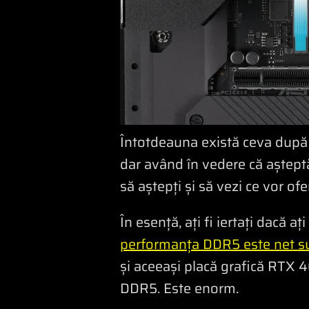
Întotdeauna există ceva după c
dar având în vedere că așteptăm
să aștepți și să vezi ce vor o
În esență, ați fi iertați dacă
performanța DDR5 este net s
și aceeași placă grafică RTX 
DDR5. Este enorm.