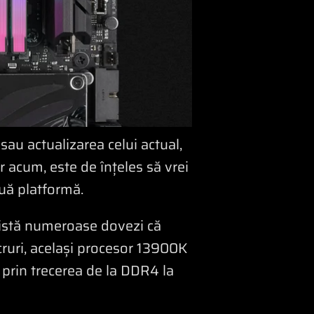
au actualizarea celui actual,
r acum, este de înțeles să vrei
ouă platformă.
există numeroase dovezi că
ucruri, același procesor 13900K
 prin trecerea de la DDR4 la