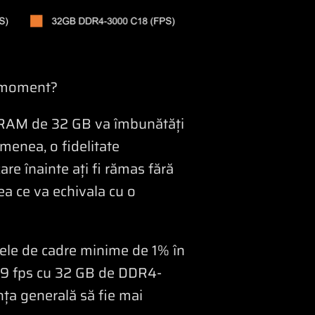
t moment?
 RAM de 32 GB va îmbunătăți
emenea, o fidelitate
are înainte ați fi rămas fără
ea ce va echivala cu o
tele de cadre minime de 1% în
59 fps cu 32 GB de DDR4-
nța generală să fie mai