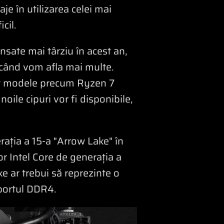
je în utilizarea celei mai
cil.
sate mai târziu în acest an,
 când vom afla mai multe.
cât modele precum Ryzen 7
ile cipuri vor fi disponibile,
rația a 15-a "Arrow Lake" în
or Intel Core de generația a
e ar trebui să reprezinte o
uportul DDR4.