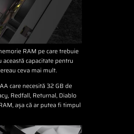
e memorie RAM pe care trebuie
au această capacitate pentru
 cereau ceva mai mult.
i AAA care necesită 32 GB de
y, Redfall, Returnal, Diablo
RAM, așa că ar putea fi timpul