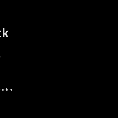
ck
e
e
t other