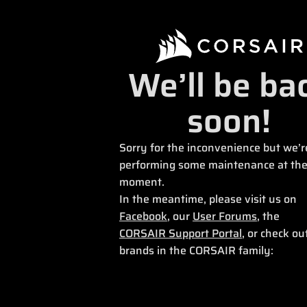
We’ll be ba
soon!
Sorry for the inconvenience but we’r
performing some maintenance at th
moment.
In the meantime, please visit us on
Facebook
, our
User Forums
, the
CORSAIR Support Portal
, or check ou
brands in the CORSAIR family: