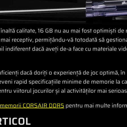
înaltă calitate, 16 GB nu au mai fost optimiști d
 și mai receptiv, permițându-vă totodată să gestion
il indiferent dacă aveți de-a face cu materiale vid
icienți dacă doriți o experiență de joc optimă, în 
deveni rapid specificațiile minime de memorie la ca
ru viitorul jocurilor și al activităților mai serioas
memorii CORSAIR DDR5
pentru mai multe inform
RTICOL