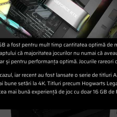
 GB a fost pentru mult timp cantitatea optimă d
 faptului că majoritatea jocurilor nu numai că ave
ar și pentru performanța optimă. Jocurile rareori
azul, iar recent au fost lansate o serie de titlur
 bune setări la 4K. Titluri precum Hogwarts Legac
i cea mai bună experiență de joc cu doar 16 GB de 