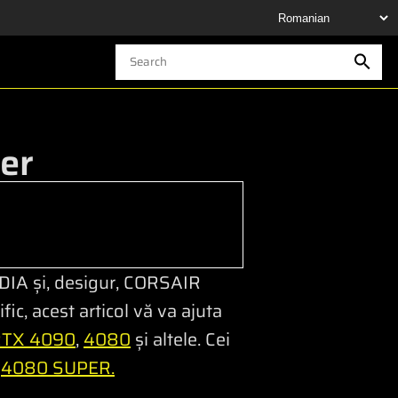
er
DIA și, desigur, CORSAIR
ic, acest articol vă va ajuta
RTX 4090
,
4080
și altele. Cei
i
4080 SUPER.