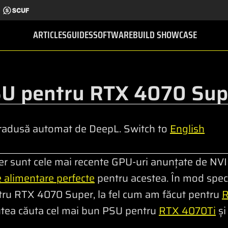
ARTICLES
GUIDES
SOFTWARE
BUILD SHOWCASE
SU pentru RTX 4070 Sup
radusă automat de DeepL. Switch to
English
er sunt cele mai recente GPU-uri anunțate de NVI
e alimentare perfecte
pentru acestea. În mod specif
ntru RTX 4070 Super, la fel cum am făcut pentru
putea căuta cel mai bun PSU pentru
RTX 4070Ti
ș