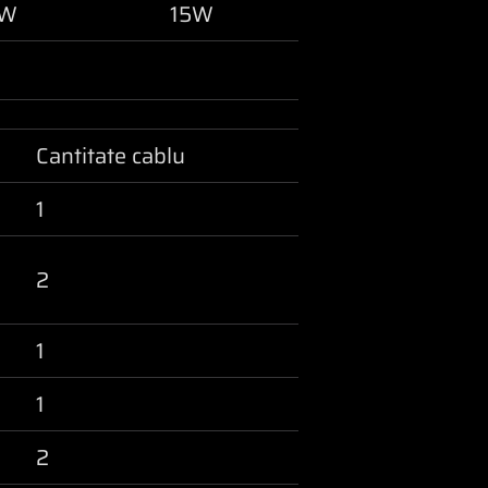
6W
15W
Cantitate cablu
1
2
1
1
2