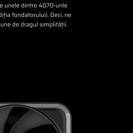
e unele dintre 4070-urile
iția fondatorului). Deci, ne
ne de dragul simplității.