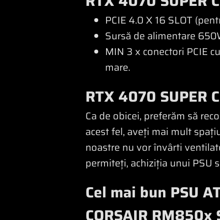
RTX 4070 SUPER C
PCIE 4.0 X 16 SLOT (pent
Sursă de alimentare 650
MIN 3 x conectori PCIE c
mare.
RTX 4070 SUPER C
Ca de obicei, preferăm să rec
acest fel, aveți mai mult spați
noastre nu vor învârti ventilat
permiteți, achiziția unui PSU 
Cel mai bun PSU A
CORSAIR RM850x 