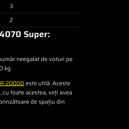
3
2
 4070 Super:
 număr neegalat de voturi pe
0 kg.
R 2000D
este utilă. Aceste
 cu toate acestea, veți avea
prinzătoare de spațiu din