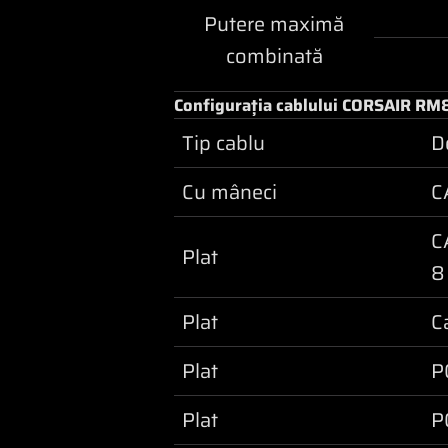
Putere maximă
combinată
Configurația cablului CORSAIR RM
Tip cablu
D
Cu mâneci
C
C
Plat
8
Plat
C
Plat
P
Plat
P