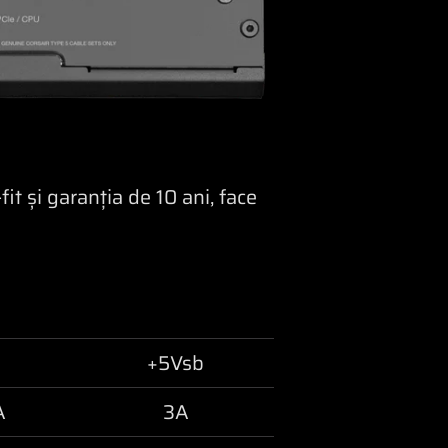
it și garanția de 10 ani, face
+5Vsb
A
3A