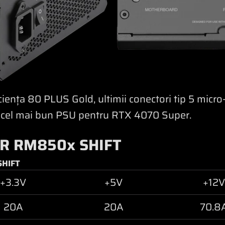
iciența 80 PLUS Gold, ultimii conectori tip 5 micro-f
el mai bun PSU pentru RTX 4070 Super.
AIR RM850x SHIFT
SHIFT
+3.3V
+5V
+12V
20A
20A
70.8