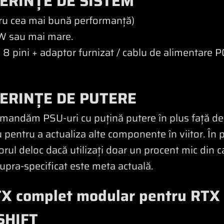
ERINȚE DE SISTEM
ru cea mai bună performanță)
W sau mai mare.
u 8 pini + adaptor furnizat / cablu de alimentar
ERINȚE DE PUTERE
omandăm PSU-uri cu puțină putere în plus față de
u pentru a actualiza alte componente în viitor. În 
orul deloc dacă utilizați doar un procent mic din 
supra-specificat este meta actuală.
TX complet modular pentru RTX
SHIFT