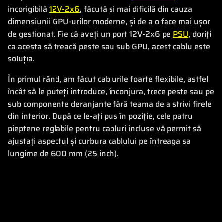
incorigibilă
12V-2x6
, făcută și mai dificilă din cauza
dimensiunii GPU-urilor moderne, și de a o face mai ușor
de gestionat. Fie că aveți un port 12V-2x6 pe
PSU
, doriți
ca acesta să treacă peste sau sub GPU, acest cablu este
soluția.
În primul rând, am făcut cablurile foarte flexibile, astfel
încât să le puteți introduce, înconjura, trece peste sau pe
sub componente deranjante fără teama de a strivi firele
din interior. După ce le-ați pus în poziție, cele patru
pieptene reglabile pentru cabluri incluse vă permit să
ajustați aspectul și curbura cablului pe întreaga sa
lungime de 600 mm (25 inch).