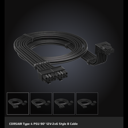
CORSAIR Type 4 PSU 90° 12V-2x6 Style B Cable