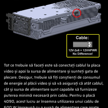
Tot ce trebuie să faceți este să conectați cablul la placa
video și apoi la sursa de alimentare și sunteți gata de
plecare. Desigur, trebuie să fiți conștienți de consumul
de energie al plăcii video și să vă asigurați că atât cablul,
cât și sursa de alimentare sunt capabile să furnizeze
puterea minimă necesară prin cablu. Pentru o placă
4090, acest lucru ar însemna utilizarea unui cablu de
600 W împreună cu o sursă de alimentare care poate