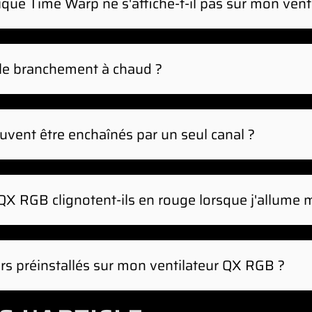
ique Time Warp ne s'affiche-t-il pas sur mon ven
le branchement à chaud ?
 et les ventilateurs QX RGB ne prennent pas en 
u fermer votre PC avant de connecter de nouveaux
uvent être enchaînés par un seul canal ?
rs QX RGB peuvent être enchaînés et connectés si
QX RGB clignotent-ils en rouge lorsque j'allume
détecté plus de sept (7) ventilateurs QX RGB ou 
gnez votre système et assurez-vous que seuls se
eurs préinstallés sur mon ventilateur QX RGB ?
 branchés sur un canal.
allés sur les ventilateurs QX RGB peuvent être reti