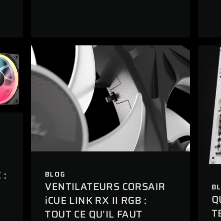
 :
BLOG
VENTILATEURS CORSAIR
B
Q
iCUE LINK RX II RGB :
T
TOUT CE QU'IL FAUT