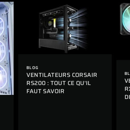
BLOG
VENTILATEURS CORSAIR
B
V
RS200 : TOUT CE QU'IL
R
FAUT SAVOIR
D