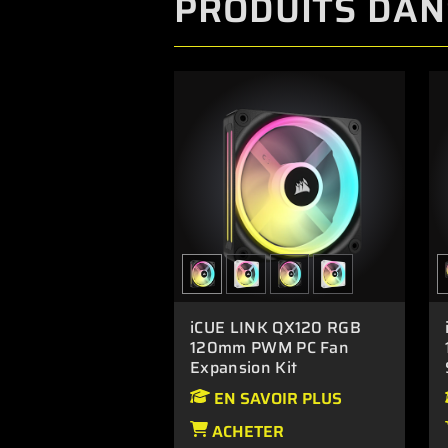
PRODUITS DANS
Il se peut que Murals vous 
pour une utilisation ultérieu
cliquant sur l'indicateur Mu
Veuillez vérifier si la vite
Warp sera désactivé si la 
iCUE LINK QX120 RGB
120mm PWM PC Fan
Expansion Kit
EN SAVOIR PLUS
ACHETER