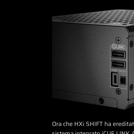
Ora che HXi SHIFT ha ereditato
sistema integrato iCUE LINK. C