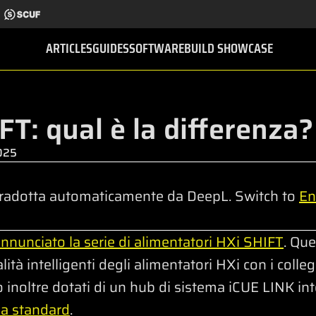
ARTICLES
GUIDES
SOFTWARE
BUILD SHOWCASE
FT: qual è la differenza?
2025
radotta automaticamente da DeepL. Switch to
En
nunciato la serie di alimentatori HXi SHIFT
. Qu
ità intelligenti degli alimentatori HXi con i colleg
inoltre dotati di un hub di sistema iCUE LINK in
ma standard
.