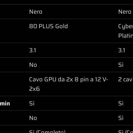
Nero
Nero
80 PLUS Gold
Cybe
Plat
3.1
3.1
No
Sì
Cavo GPU da 2x 8 pin a 12 V-
2 ca
2x6
/min
Sì
Sì
No
Sì
Sì (Completo)
Sì (C