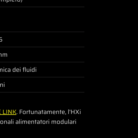
5
mm
ica dei fluidi
ni
E LINK
. Fortunatamente, l'HXi
ionali alimentatori modulari