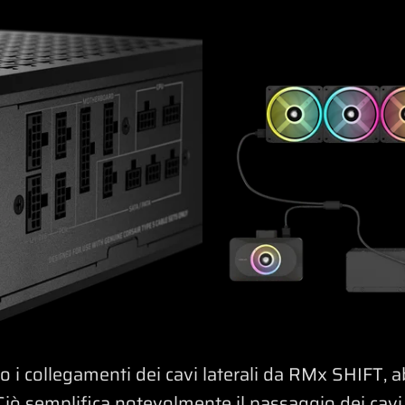
 i collegamenti dei cavi laterali da RMx SHIFT, a
iò semplifica notevolmente il passaggio dei cavi 