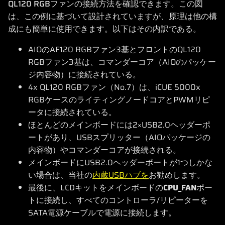
QL120 RGBファンの接続方法を確認できます。この図
は、この例に基づいて設計されていますが、原理は他の構
成にも簡単に使用できます。以下はその内訳である。
AIOのAF120 RGBファン3基とフロントのQL120
RGBファン3基は、コマンダーコア（AIOのパッケー
ジ内容物）に接続されている。
4x QL120 RGBファン（No.7）は、iCUE 5000x
RGBケースのライティングノードコアとPWMリピ
ータに接続されている。
ほとんどのメインボードには2×USB2.0ヘッダーポ
ートがあり、USBスプリッター（AIOパッケージの
内容物）やコマンダーコアが接続される。
メインボードにUSB2.0ヘッダーポートが1つしかな
い場合は、当社の
内蔵USBハブを
お勧めします。
最後に、LCDキットをメインボードの
CPU_FAN
ポー
トに接続し、すべてのコントローラ/リピーターを
SATA電源ケーブルで電源に接続します。