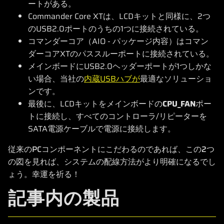
ートがある。
Commander Core XTは、LCDキットと同様に、2つ
のUSB2.0ポートのうちの1つに接続されている。
コマンダーコア（AIO - パッケージ内容）はコマン
ダーコアXTのパススルーポートに接続されている。
メインボードにUSB2.0ヘッダーポートが1つしかな
い場合、当社の
内蔵USBハブが
最適なソリューショ
ンです。
最後に、LCDキットをメインボードの
CPU_FAN
ポー
トに接続し、すべてのコントローラ/リピーターを
SATA電源ケーブルで電源に接続します。
従来のPCコンポーネントにこだわるのであれば、この2つ
の図を見れば、システムの配線方法がより明確になるでし
ょう。幸運を祈る！
記事内の製品