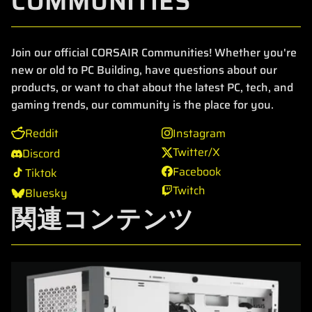
COMMUNITIES
Join our official CORSAIR Communities! Whether you're
new or old to PC Building, have questions about our
products, or want to chat about the latest PC, tech, and
gaming trends, our community is the place for you.
Reddit
Instagram
Twitter/X
Discord
Facebook
Tiktok
Twitch
Bluesky
関連コンテンツ