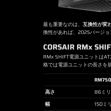
最も重要なのは、
互換性が変
換性があれば、2025バージ
CORSAIR RMx SHI
RMx SHIFT電源ユニット
格では電源ユニットの長さを
RM750
高さ
86ミ
幅
150