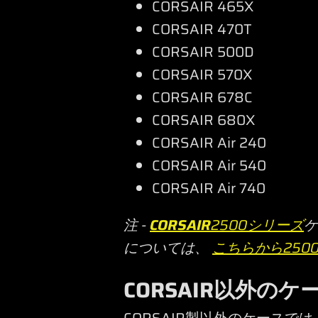
CORSAIR 465X
CORSAIR 470T
CORSAIR 500D
CORSAIR 570X
CORSAIR 678C
CORSAIR 680X
CORSAIR Air 240
CORSAIR Air 540
CORSAIR Air 740
注 -
CORSAIR
2500シリーズ
ケ
については、
こちらから25
CORSAIR以外のケ