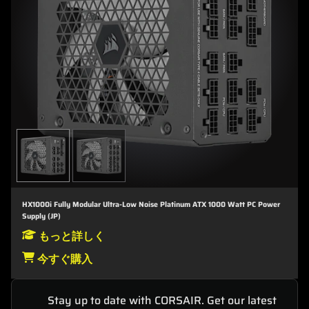
HX1000i Fully Modular Ultra-Low Noise Platinum ATX 1000 Watt PC Power
Supply (JP)
もっと詳しく
今すぐ購入
Stay up to date with CORSAIR. Get our latest