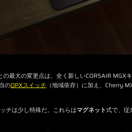
ードとの最大の変更点は、全く新しいCORSAIR M
独自の
OPXスイッチ
（地域依存）に加え、Cherry MX
スイッチは少し特殊だ。これらは
マグネット
式で、従