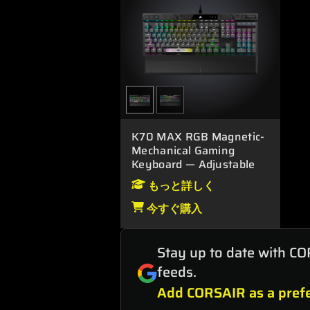
K70 MAX RGB Magnetic-
Mechanical Gaming
Keyboard — Adjustable
CORSAIR MGX Switches
もっと詳しく
— Steel Grey
今すぐ購入
Stay up to date with CO
feeds.
Add CORSAIR as a prefe