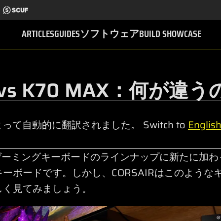
ARTICLES
GUIDES
ソフトウェア
BUILD SHOWCASE
0 vs K70 MAX：何が違
って自動的に翻訳されました。 Switch to
Englis
は、K70ゲーミングキーボードのラインナップに新たに
ーボードです。しかし、CORSAIRはこのような
しく見てみましょう。