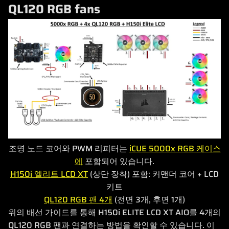
QL120 RGB fans
조명 노드 코어와 PWM 리피터는
iCUE 5000x RGB 케이스
에
포함되어 있습니다.
H150i 엘리트 LCD XT
(상단 장착) 포함: 커맨더 코어 + LCD
키트
QL120 RGB 팬 4개
(전면 3개, 후면 1개)
위의 배선 가이드를 통해 H150i ELITE LCD XT AIO를 4개의
QL120 RGB 팬과 연결하는 방법을 확인할 수 있습니다. 이