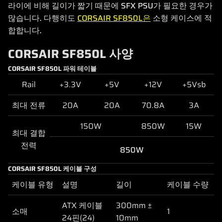
라이에 비해 길이가 짧기 때문에 SFX PSU가 필요한 경우가
많습니다. 다행히도
CORSAIR SF850L은
소형 케이스에 적
합합니다.
CORSAIR SF850L 사양
CORSAIR SF850L 파워 테이블
Rail
+3.3V
+5V
+12V
+5Vsb
최대 전류
20A
20A
70.8A
3A
150W
850W
15W
최대 결합
전력
850W
CORSAIR SF850L 케이블 구성
케이블 유형
설명
길이
케이블 수량
ATX 케이블
300mm ±
소매
1
24핀(24)
10mm