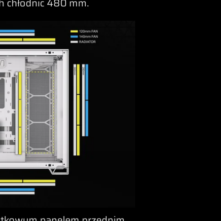
ch chłodnic 480 mm.
atkowym panelem przednim