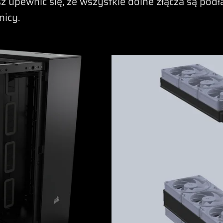
z upewnić się, że wszystkie dolne złącza są pod
icy.