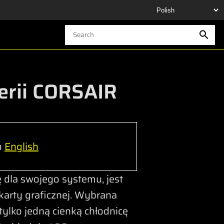
erii CORSAIR
o
English
dla swojego systemu, jest
 karty graficznej. Wybrana
lko jedną cienką chłodnicę