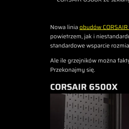
Nowa linia
obudów CORSAIR s
powietrzem, jak i niestanda
standardowe wsparcie rozmiaru
Ale ile grzejników można fakty
Przekonajmy się.
CORSAIR 6500X