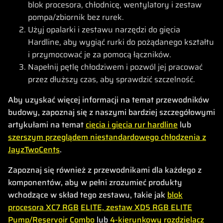
blok procesora, chłodnicę, wentylatory i zestaw
pompa/zbiornik bez rurek.
Użyj opalarki i zestawu narzędzi do gięcia
Hardline, aby wygiąć rurki do pożądanego kształtu
i przymocować je za pomocą łączników.
Napełnij pętlę chłodziwem i pozwól jej pracować
przez dłuższy czas, aby sprawdzić szczelność.
Aby uzyskać więcej informacji na temat przewodników
budowy, zapoznaj się z naszymi bardziej szczegółowymi
artykułami na temat
cięcia i gięcia rur hardline
lub
szerszym przeglądem niestandardowego chłodzenia z
JayzTwoCents
.
Zapoznaj się również z przewodnikami dla każdego z
komponentów, aby w pełni zrozumieć produkty
wchodzące w skład tego zestawu, takie jak
blok
procesora XC7 RGB
ELITE, zestaw XD5 RGB ELITE
Pump/Reservoir Combo
lub
4-kierunkowy rozdzielacz