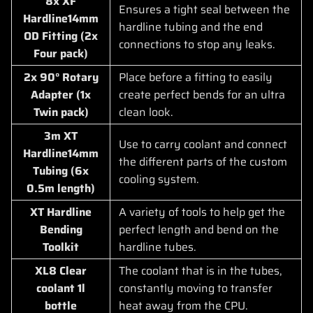
8x XF
Ensures a tight seal between the
Hardline14mm
hardline tubing and the end
OD Fitting (2x
connections to stop any leaks.
Four pack)
2x 90° Rotary
Place before a fitting to easily
Adapter (1x
create perfect bends for an ultra
Twin pack)
clean look.
3m XT
Use to carry coolant and connect
Hardline14mm
the different parts of the custom
Tubing (6x
cooling system.
0.5m length)
XT Hardline
A variety of tools to help get the
Bending
perfect length and bend on the
Toolkit
hardline tubes.
XL8 Clear
The coolant that is in the tubes,
coolant 1l
constantly moving to transfer
bottle
heat away from the CPU.