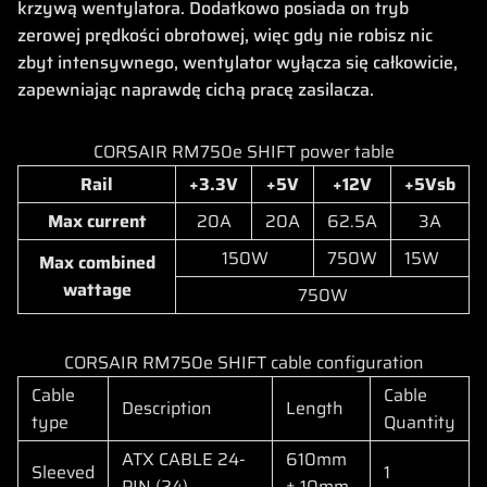
krzywą wentylatora. Dodatkowo posiada on tryb
zerowej prędkości obrotowej, więc gdy nie robisz nic
zbyt intensywnego, wentylator wyłącza się całkowicie,
zapewniając naprawdę cichą pracę zasilacza.
CORSAIR RM750e SHIFT power table
Rail
+3.3V
+5V
+12V
+5Vsb
Max current
20A
20A
62.5A
3A
150W
750W
15W
Max combined
wattage
750W
CORSAIR RM750e SHIFT cable configuration
Cable
Cable
Description
Length
type
Quantity
ATX CABLE 24-
610mm
Sleeved
1
PIN (24)
± 10mm