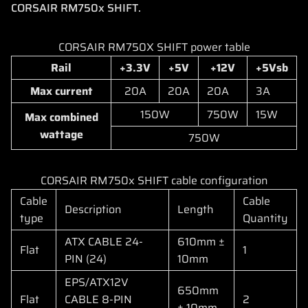
CORSAIR RM750x SHIFT.
CORSAIR RM750X SHIFT power table
Rail
+3.3V
+5V
+12V
+5Vsb
Max current
20A
20A
20A
3A
150W
750W
15W
Max combined
wattage
750W
CORSAIR RM750x SHIFT cable configuration
Cable
Cable
Description
Length
type
Quantity
ATX CABLE 24-
610mm ±
Flat
1
PIN (24)
10mm
EPS/ATX12V
650mm
Flat
CABLE 8-PIN
2
± 10mm