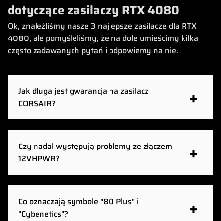
dotyczące zasilaczy RTX 4080
Ok, znaleźliśmy nasze 3 najlepsze zasilacze dla RTX
4080, ale pomyśleliśmy, że na dole umieścimy kilka
często zadawanych pytań i odpowiemy na nie.
Jak długa jest gwarancja na zasilacz
CORSAIR?
Wszystkie nasze zasilacze są objęte co najmniej
3-letnią gwarancją, a wiele z nich nawet 10-letnią.
Czy nadal występują problemy ze złączem
Gwarancję
dla każdego konkretnego zasilacza
12VHPWR?
można znaleźć na naszej stronie pomocy
technicznej.
Po wprowadzeniu standardu 12VHPWR zdarzały
się przypadki stopienia złącza, ponieważ nie było
Co oznaczają symbole "80 Plus" i
ono w pełni osadzone po podłączeniu. Można tego
"Cybenetics"?
uniknąć, po prostu upewnij się, że kabel jest w