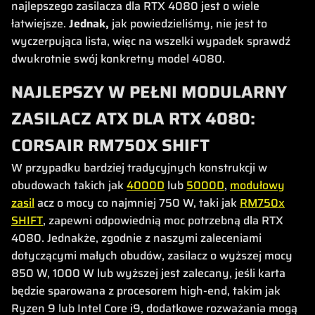
najlepszego zasilacza dla RTX 4080 jest o wiele
łatwiejsze.
Jednak,
jak powiedzieliśmy, nie jest to
wyczerpująca lista, więc na wszelki wypadek sprawdź
dwukrotnie swój konkretny model 4080.
NAJLEPSZY W PEŁNI MODULARNY
ZASILACZ ATX DLA RTX 4080:
CORSAIR RM750X SHIFT
W przypadku bardziej tradycyjnych konstrukcji w
obudowach takich jak
4000D
lub
5000D
,
modułowy
zasil
acz o mocy co najmniej 750 W, taki jak
RM750x
SHIFT
, zapewni odpowiednią moc potrzebną dla RTX
4080. Jednakże, zgodnie z naszymi zaleceniami
dotyczącymi małych obudów, zasilacz o wyższej mocy
850 W, 1000 W lub wyższej jest zalecany, jeśli karta
będzie sparowana z procesorem high-end, takim jak
Ryzen 9 lub Intel Core i9, dodatkowe rozważania mogą