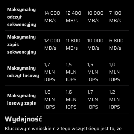
Maksymalny
14 000
12 400
10 000
7 100
odczyt
MB/s
MB/s
MB/s
MB/s
sekwencyjny
Maksymalny
12 000
11 800
10 000
6 800
zapis
MB/s
MB/s
MB/s
MB/s
sekwencyjny
1,7
1,5
1,5
1,0
Maksymalny
MLN
MLN
MLN
MLN
odczyt losowy
IOPS
IOPS
IOPS
IOPS
1,6
1,6
1,7
1,2
Maksymalny
MLN
MLN
MLN
MLN
losowy zapis
IOPS
IOPS
IOPS
IOPS
Wydajność
Kluczowym wnioskiem z tego wszystkiego jest to, że