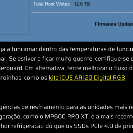
eja a funcionar dentro das temperaturas de fun
. Se estiver a ficar muito quente, certifique-se
rboard. Em alternativa, tente melhorar o fluxo 
toinhas, como os
kits iCUE AR120 Digital RGB
.
igências de resfriamento para as unidades mais 
eração, como o MP600 PRO XT, e a mais recente
hor refrigeração do que os SSDs PCIe 4.0 de pri