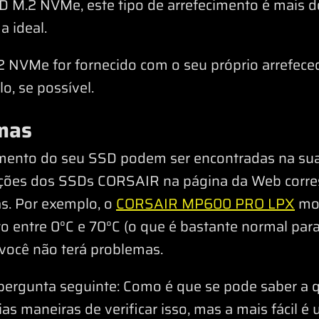
D M.2 NVMe, este tipo de arrefecimento é mais d
a ideal.
 NVMe for fornecido com o seu próprio arrefece
-lo, se possível.
mas
ento do seu SSD podem ser encontradas na sua 
cações dos SSDs CORSAIR na página da Web corre
as. Por exemplo, o
CORSAIR MP600 PRO LPX
mos
 entre 0°C e 70°C (o que é bastante normal par
, você não terá problemas.
 pergunta seguinte: Como é que se pode saber a 
as maneiras de verificar isso, mas a mais fácil é