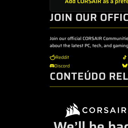
Add CORSAIR as a prefe
JOIN OUR OFFI
Join our official CORSAIR Communitie
about the latest PC, tech, and gaming
Reddit
Discord
CONTEÚDO RE
We’ll be ba