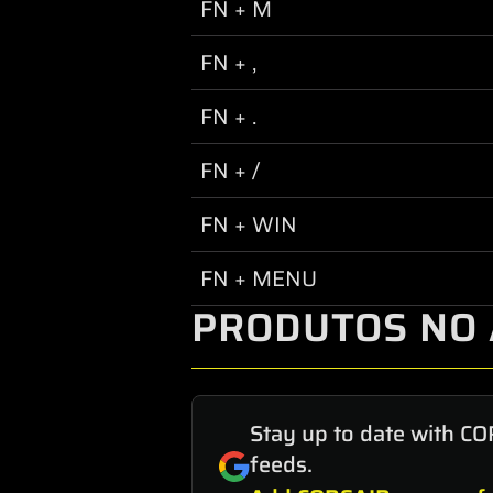
FN + M
FN + ,
FN + .
FN + /
FN + WIN
FN + MENU
PRODUTOS NO 
Stay up to date with CO
feeds.