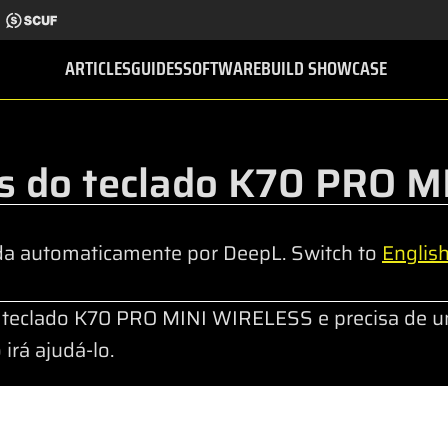
ARTICLES
GUIDES
SOFTWARE
BUILD SHOWCASE
os do teclado K70 PRO 
da automaticamente por DeepL. Switch to
Englis
o teclado K70 PRO MINI WIRELESS e precisa de u
 irá ajudá-lo.