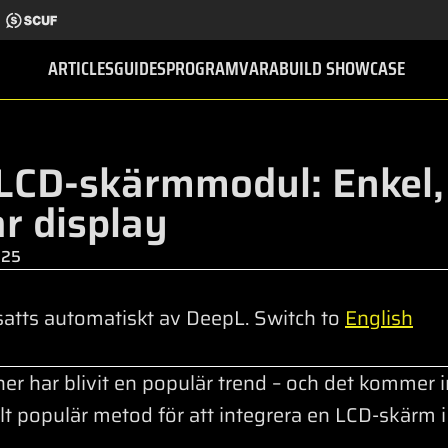
ARTICLES
GUIDES
PROGRAMVARA
BUILD SHOWCASE
LCD-skärmmodul: Enkel,
r display
025
atts automatiskt av DeepL. Switch to
English
er har blivit en populär trend – och det kommer 
lt populär metod för att integrera en LCD-skärm i