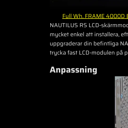
Full Wh. FRAME 4000D B
NAUTILUS RS LCD-skärmmodulen 
mycket enkel att installera, 
uppgraderar din befintliga N
trycka fast LCD-modulen på pl
Anpassning