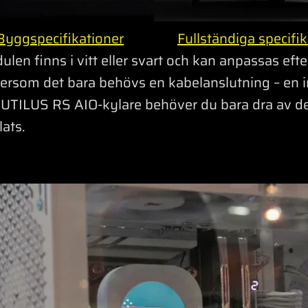
yggspecifikationer
Fullständiga specif
finns i vitt eller svart och kan anpassas efter
eftersom det bara behövs en kabelanslutning – en
AUTILUS RS AIO-kylare behöver du bara dra av d
ats.