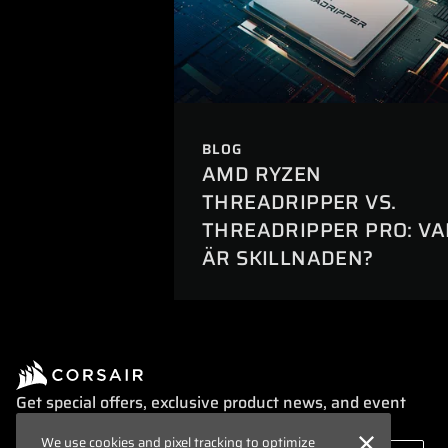
BLOG
AMD RYZEN
THREADRIPPER VS.
THREADRIPPER PRO: VA
ÄR SKILLNADEN?
Get special offers, exclusive product news, and event
info straight to your inbox.
We use cookies and pixel tracking to optimize