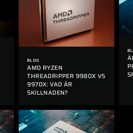
B
Ä
BLOG
P
AMD RYZEN
S
THREADRIPPER 9980X VS
9970X: VAD ÄR
SKILLNADEN?