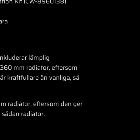
tion Kit (CW-8960138)
ara
nkluderar lämplig
 360 mm radiator, eftersom
r kraftfullare än vanliga, så
 radiator, eftersom den ger
en sådan radiator.