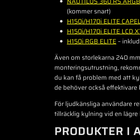
NAUTILUS 360 RS ARG
(kommer snart)
H150i/H170i ELITE CAPE
H150i/H170i ELITE LCD X
H150i RGB ELITE
– inklu
Även om storlekarna 240 mm 
monteringsutrustning, rekom
du kan få problem med att kyla
de behöver också effektivare 
För ljudkänsliga användare 
tillräcklig kylning vid en lägre
PRODUKTER I 