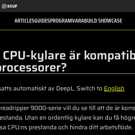
ARTICLES
GUIDES
PROGRAMVARA
BUILD SHOWCASE
 CPU-kylare är kompati
processorer?
atts automatiskt av DeepL. Switch to
English
ripper 9000-serie vill du se till att de är korrekt
restanda. Utan en ordentlig kylare kan du få högre
a CPU:ns prestanda och hindra ditt arbetsflöde.