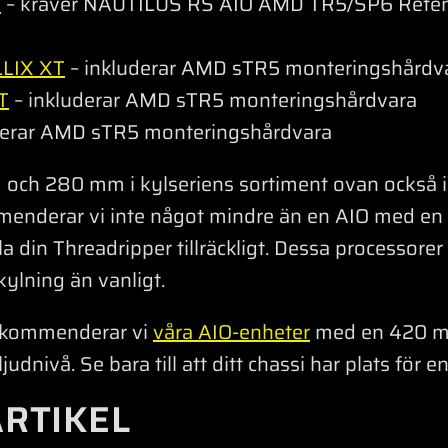
B
– kräver NAUTILUS RS AIO AMD TR5/SP6 Reten
LLIX XT
– inkluderar AMD sTR5 monteringshårdv
T
– inkluderar AMD sTR5 monteringshårdvara
derar AMD sTR5 monteringshårdvara
och 280 mm i kylseriens sortiment ovan också i
menderar vi inte något mindre än en AIO med en
 din Threadripper tillräckligt. Dessa processorer ä
kylning än vanligt.
rekommenderar vi
våra AIO-enheter
med en 420 mm
 ljudnivå. Se bara till att ditt chassi har plats för 
ARTIKEL