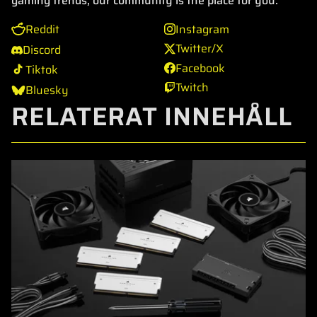
gaming trends, our community is the place for you.
Reddit
Instagram
Twitter/X
Discord
Facebook
Tiktok
Twitch
Bluesky
RELATERAT INNEHÅLL