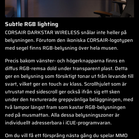
Subtle RGB lighting
CORSAIR DARKSTAR WIRELESS snålar inte heller på
belysningen. Förutom den ikoniska CORSAIR-logotypen
med segel finns RGB-belysning över hela musen.
Precis bakom vänster- och högerknapparna finns en
diffus RGB-remsa dold under transparent plast. Detta
ger en belysning som försiktigt tonar ut från levande till
svart, vilket ger en touch av klass. Scrollhjulet som är
utrustat med sidescroll ger också ifrån sig ett sken
under den texturerade greppvänliga beläggningen, med
två lampor längst fram som kastar RGB-belysningen
ned på musmattan. Alla dessa belysningszoner är
individuellt adresserbara i iCUE-programvaran.
Om du vill få ett försprång nästa gång du spelar MMO