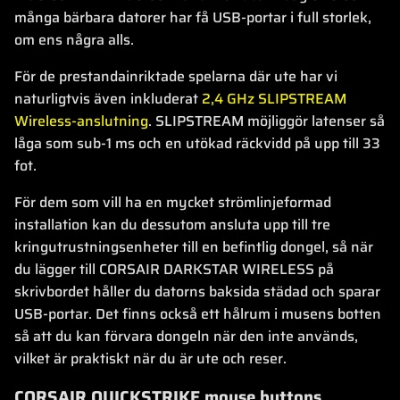
många bärbara datorer har få USB-portar i full storlek,
om ens några alls.
För de prestandainriktade spelarna där ute har vi
naturligtvis även inkluderat
2,4 GHz SLIPSTREAM
Wireless-anslutning
. SLIPSTREAM möjliggör latenser så
låga som sub-1 ms och en utökad räckvidd på upp till 33
fot.
För dem som vill ha en mycket strömlinjeformad
installation kan du dessutom ansluta upp till tre
kringutrustningsenheter till en befintlig dongel, så när
du lägger till CORSAIR DARKSTAR WIRELESS på
skrivbordet håller du datorns baksida städad och sparar
USB-portar. Det finns också ett hålrum i musens botten
så att du kan förvara dongeln när den inte används,
vilket är praktiskt när du är ute och reser.
CORSAIR QUICKSTRIKE mouse buttons