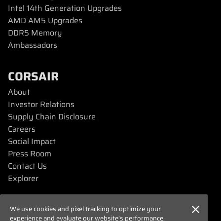
Intel 14th Generation Upgrades
AMD AM5 Upgrades
DDR5 Memory
Ambassadors
CORSAIR
About
Investor Relations
Supply Chain Disclosure
Careers
Social Impact
Press Room
Contact Us
Explorer
SUPPORT
We use cookies and pixel tracking to optimize your
experience and evaluate our website’s performance.