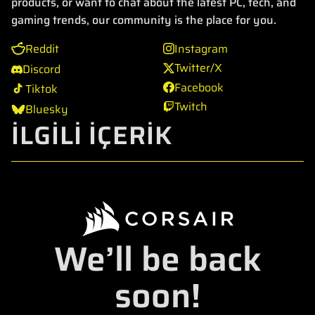
products, or want to chat about the latest PC, tech, and
gaming trends, our community is the place for you.
Reddit
Instagram
Twitter/X
Discord
Facebook
Tiktok
Twitch
Bluesky
İLGİLİ İÇERİK
We’ll be back
soon!