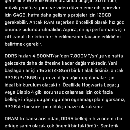
genellikle 16GB ile 64GB arasında değişir. 3D render,
müzik prodüksiyonu ve video düzenleme gibi görevler
için 64GB, hatta daha gelişmiş projeler için 128GB
gerekebilir. Ancak RAM seçerken öncelikli olarak hız göz
önünde bulundurulmalıdır. Ayrıca, en iyi performans için
çift kanallı bir kitin tercih edilmesinin tavsiye edildiğini
belirtmek gerekir.
DDR5 hızları 4.800MT/sn'den 7.800MT/sn'ye ve hatta
gelecekte daha da ötesine kadar değişmektedir. Yeni
başlayanlar için 16GB (2x8GB) bir kit alabilirsiniz, ancak
32GB (2x16GB) oyun ve diğer ağır uygulamalar için
ideal bir kurulum olacaktır. Özellikle Hogwarts Legacy
veya Diablo 4 gibi sorunsuz çalışması için çok fazla
belleğe ihtiyaç duyan oyunları oynamayı planlıyorsanız,
32GB ile bir süre için oldukça hazır olacaksınız.
DRAM frekansı açısından, DDR5 belleğin hızı önemli bir
etkiye sahip olacak çok önemli bir faktördür. Sentetik