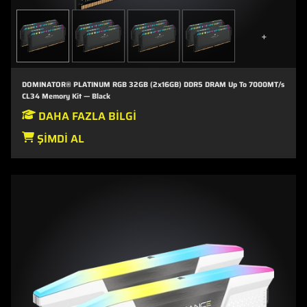
+
DOMINATOR® PLATINUM RGB 32GB (2x16GB) DDR5 DRAM Up To 7000MT/s
CL34 Memory Kit — Black
DAHA FAZLA BILGI
ŞIMDI AL