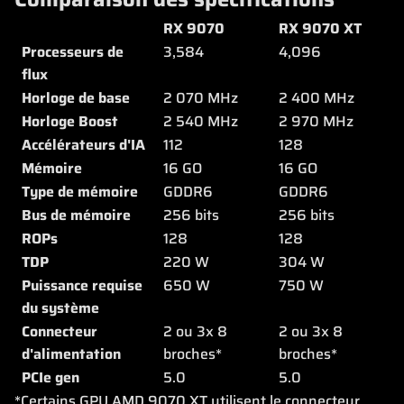
RX 9070
RX 9070 XT
Processeurs de
3,584
4,096
flux
Horloge de base
2 070 MHz
2 400 MHz
Horloge Boost
2 540 MHz
2 970 MHz
Accélérateurs d'IA
112
128
Mémoire
16 GO
16 GO
Type de mémoire
GDDR6
GDDR6
Bus de mémoire
256 bits
256 bits
ROPs
128
128
TDP
220 W
304 W
Puissance requise
650 W
750 W
du système
Connecteur
2 ou 3x 8
2 ou 3x 8
d'alimentation
broches*
broches*
PCIe gen
5.0
5.0
*Certains GPU AMD 9070 XT utilisent le connecteur