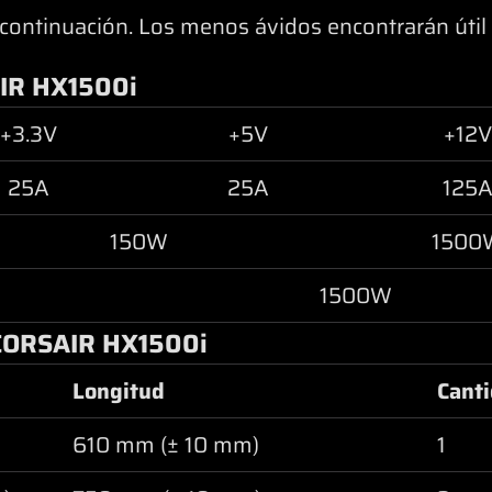
 continuación. Los menos ávidos encontrarán útil 
AIR HX1500i
+3.3V
+5V
+12V
25A
25A
125
150W
1500
1500W
 CORSAIR HX1500i
Longitud
Cant
610 mm (± 10 mm)
1