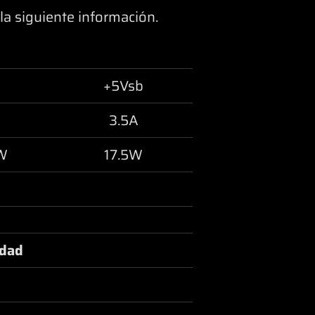
la siguiente información.
+5Vsb
A
3.5A
W
17.5W
idad