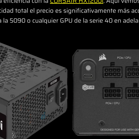
 eficiencia con la
CORSAIR HX1200i
. Aquí vemos
idad total el precio es significativamente más ac
a la 5090 o cualquier GPU de la serie 40 en adela