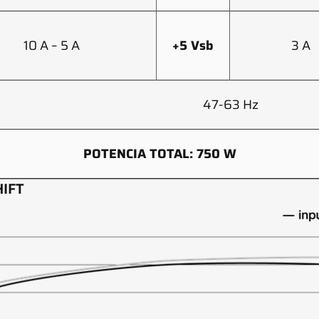
10 A – 5 A
+5 Vsb
3 A
47-63 Hz
POTENCIA TOTAL: 750 W
HIFT