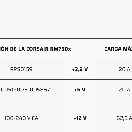
IÓN DE LA CORSAIR RM750x
CARGA MÁ
RPS0159
+3,3 V
20 A
-005190,
75-005867
+5 V
20 A
100-240 V CA
+12 V
62,5 