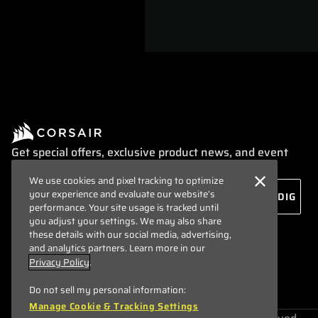
Get special offers, exclusive product news, and event
info straight to your inbox.
We use cookies and pixel tracking to optimize
your experience and evaluate our website’s
performance. Your site usage is tracked until
you adjust your settings. We may also share
these details with our social media, advertising,
and analytics partners. Learn more in our
Privacy Policy
.
Do not sell my personal information:
Manage Cookie & Tracking Settings