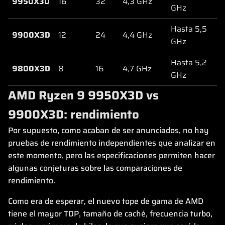
9950X3D
16
32
4,3 GHz
GHz
Hasta 5,5
1
9900X3D
12
24
4,4 GHz
GHz
Hasta 5,2
1
9800X3D
8
16
4,7 GHz
GHz
AMD Ryzen 9 9950X3D vs
9900X3D: rendimiento
Por supuesto, como acaban de ser anunciados, no hay
pruebas de rendimiento independientes que analizar en
este momento, pero las especificaciones permiten hacer
algunas conjeturas sobre las comparaciones de
rendimiento.
Como era de esperar, el nuevo tope de gama de AMD
tiene el mayor TDP, tamaño de caché, frecuencia turbo,