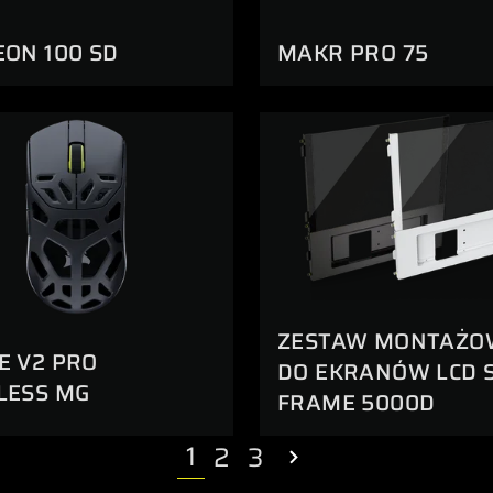
EON 100 SD
MAKR PRO 75
ZESTAW MONTAŻO
E V2 PRO
DO EKRANÓW LCD S
LESS MG
FRAME 5000D
1
2
3